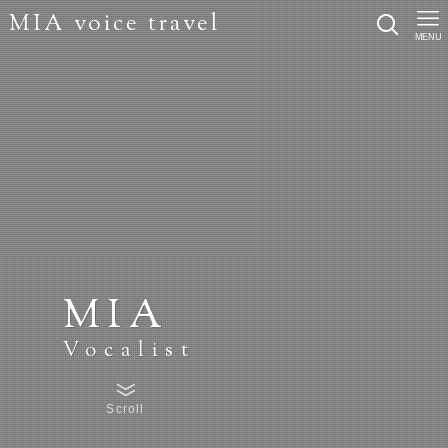
MIA voice travel
MENU
MIA
Vocalist
Scroll