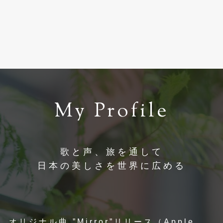
My Profile
歌
と
声
、
旅
を
通
し
て
日
本
の
美
し
さ
を
世
界
に
広
め
る
オリジナル曲 ”Mirror”リリース（Apple